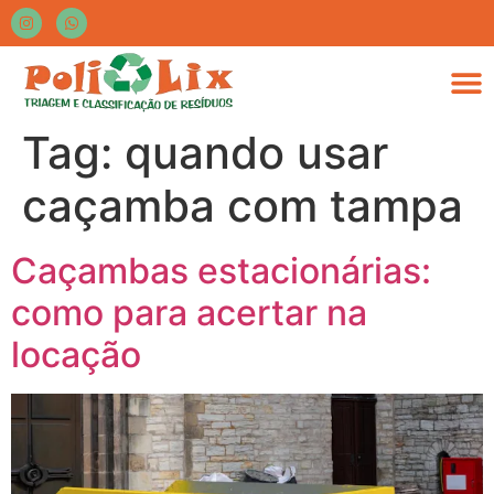
Tag:
quando usar
caçamba com tampa
Caçambas estacionárias:
como para acertar na
locação