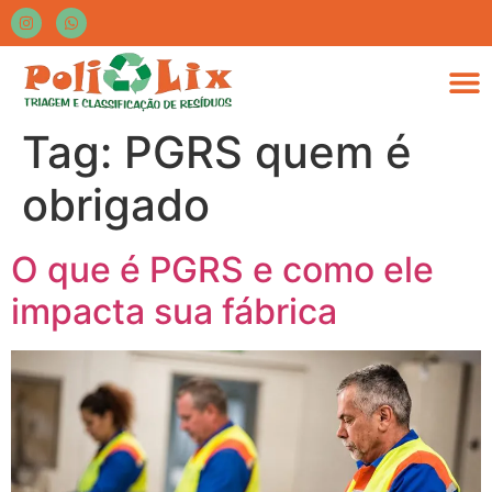
Tag:
PGRS quem é
obrigado
O que é PGRS e como ele
impacta sua fábrica