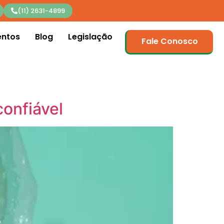
(11) 2631-4899
entos
Blog
Legislação
Fale Conosco
confiável