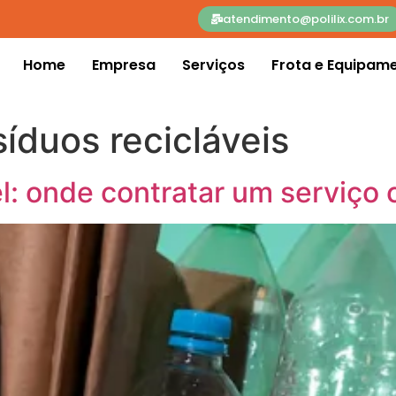
atendimento@polilix.com.br
Home
Empresa
Serviços
Frota e Equipam
íduos recicláveis
el: onde contratar um serviço 