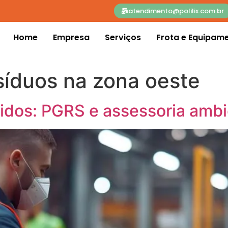
atendimento@polilix.com.br
Home
Empresa
Serviços
Frota e Equipam
síduos na zona oeste
lidos: PGRS e assessoria amb