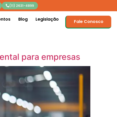
(11) 2631-4899
entos
Blog
Legislação
Fale Conosco
iental para empresas