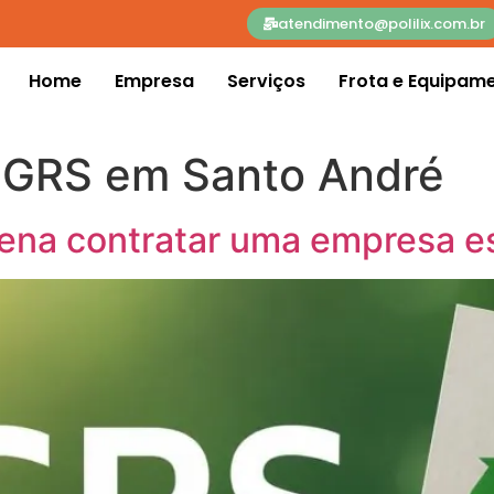
atendimento@polilix.com.br
Home
Empresa
Serviços
Frota e Equipam
PGRS em Santo André
ena contratar uma empresa e