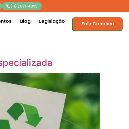
(11) 2631-4899
entos
Blog
Legislação
Fale Conosco
specializada