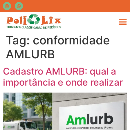
Tag:
conformidade
AMLURB
Cadastro AMLURB: qual a
importância e onde realizar