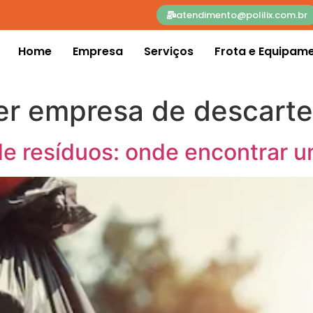
atendimento@polilix.com.br
Home
Empresa
Serviços
Frota e Equipam
r empresa de descarte
e resíduos: onde encontrar 