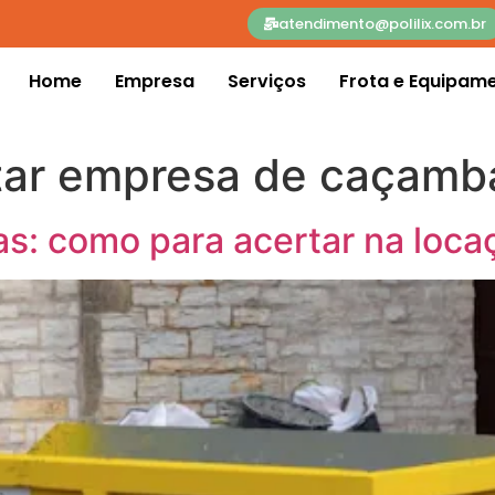
atendimento@polilix.com.br
Home
Empresa
Serviços
Frota e Equipam
tar empresa de caçamb
s: como para acertar na loca