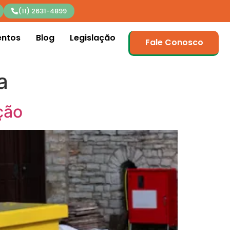
(11) 2631-4899
entos
Blog
Legislação
Fale Conosco
a
ção