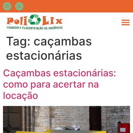
Tag:
caçambas
estacionárias
Caçambas estacionárias:
como para acertar na
locação