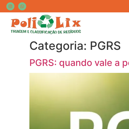
Categoria:
PGRS
PGRS: quando vale a p