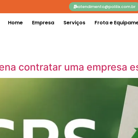
atendimento@polilix.com.br
Home
Empresa
Serviços
Frota e Equipam
ena contratar uma empresa e