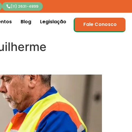
(11) 2631-4899
entos
Blog
Legislação
Fale Conosco
Guilherme