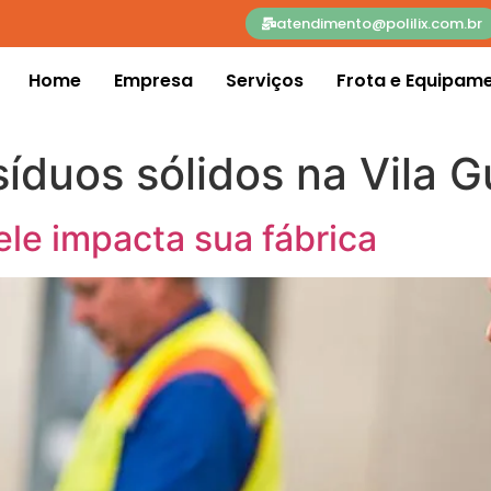
atendimento@polilix.com.br
Home
Empresa
Serviços
Frota e Equipam
síduos sólidos na Vila 
le impacta sua fábrica