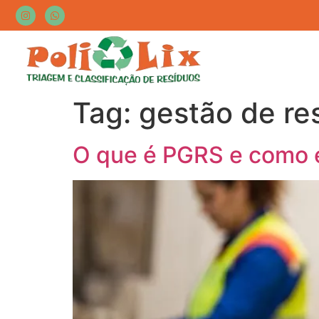
Tag:
gestão de re
O que é PGRS e como e